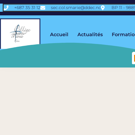
+687 35 31 12
sec.col.smarie@ddec.nc
BP 11 - 98
Accueil
Actualités
Formatio